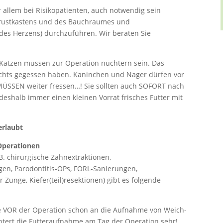
r allem bei Risikopatienten, auch notwendig sein
Brustkastens und des Bauchraumes und
des Herzens) durchzuführen. Wir beraten Sie
atzen müssen zur Operation nüchtern sein. Das
 nichts gegessen haben. Kaninchen und Nager dürfen vor
MÜSSEN weiter fressen…! Sie sollten auch SOFORT nach
deshalb immer einen kleinen Vorrat frisches Futter mit
erlaubt
 Operationen
.B. chirurgische Zahnextraktionen,
en, Parodontitis-OPs, FORL-Sanierungen,
Zunge, Kiefer(teil)resektionen) gibt es folgende
e VOR der Operation schon an die Aufnahme von Weich-
chtert die Futteraufnahme am Tag der Operation sehr!