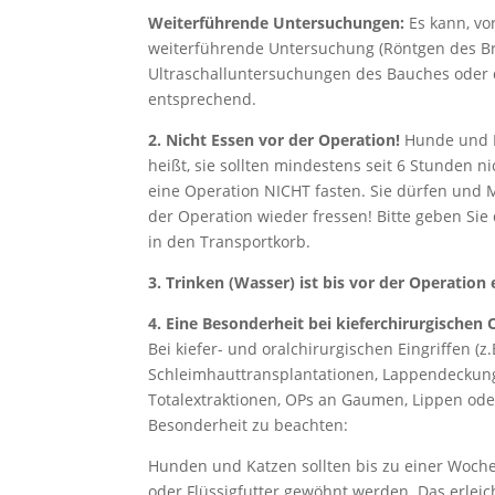
Weiterführende Untersuchungen:
Es kann, vo
weiterführende Untersuchung (Röntgen des 
Ultraschalluntersuchungen des Bauches oder 
entsprechend.
2. Nicht Essen vor der Operation!
Hunde und K
heißt, sie sollten mindestens seit 6 Stunden
eine Operation NICHT fasten. Sie dürfen und 
der Operation wieder fressen! Bitte geben Sie 
in den Transportkorb.
3. Trinken (Wasser) ist bis vor der Operation 
4. Eine Besonderheit bei kieferchirurgischen
Bei kiefer- und oralchirurgischen Eingriffen (z
Schleimhauttransplantationen, Lappendeckung
Totalextraktionen, OPs an Gaumen, Lippen oder 
Besonderheit zu beachten:
Hunden und Katzen sollten bis zu einer Woch
oder Flüssigfutter gewöhnt werden. Das erlei